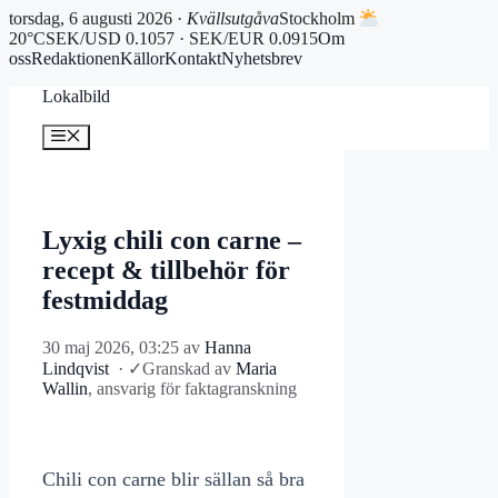
torsdag, 6 augusti 2026 ·
Kvällsutgåva
Stockholm
20°C
SEK/USD 0.1057 · SEK/EUR 0.0915
Om
oss
Redaktionen
Källor
Kontakt
Nyhetsbrev
Hoppa
Lokalbild
till
innehåll
Meny
Lyxig chili con carne –
recept & tillbehör för
festmiddag
30 maj 2026, 03:25
av
Hanna
Lindqvist
·
✓
Granskad av
Maria
Wallin
, ansvarig för faktagranskning
Chili con carne blir sällan så bra