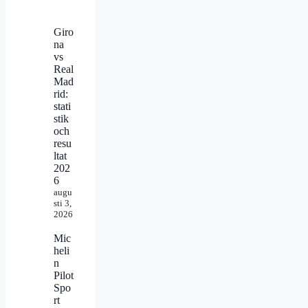
Giro
na
vs
Real
Mad
rid:
stati
stik
och
resu
ltat
202
6
augu
sti 3,
2026
Mic
heli
n
Pilot
Spo
rt