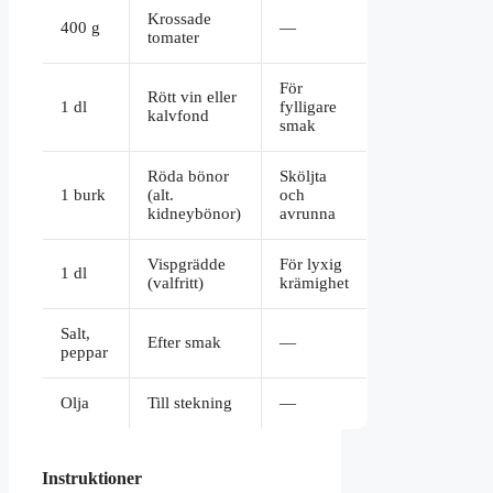
Krossade
400 g
—
tomater
För
Rött vin eller
1 dl
fylligare
kalvfond
smak
Röda bönor
Sköljta
1 burk
(alt.
och
kidneybönor)
avrunna
Vispgrädde
För lyxig
1 dl
(valfritt)
krämighet
Salt,
Efter smak
—
peppar
Olja
Till stekning
—
Instruktioner