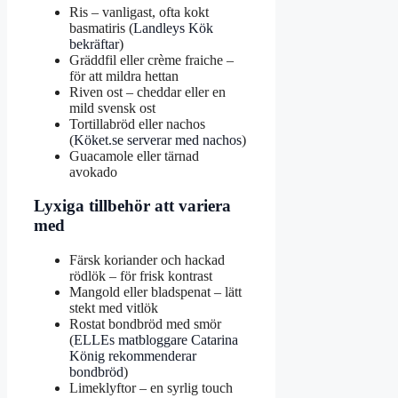
Ris – vanligast, ofta kokt
basmatiris (
Landleys Kök
bekräftar
)
Gräddfil eller crème fraiche –
för att mildra hettan
Riven ost – cheddar eller en
mild svensk ost
Tortillabröd eller nachos
(
Köket.se serverar med nachos
)
Guacamole eller tärnad
avokado
Lyxiga tillbehör att variera
med
Färsk koriander och hackad
rödlök – för frisk kontrast
Mangold eller bladspenat – lätt
stekt med vitlök
Rostat bondbröd med smör
(
ELLEs matbloggare Catarina
König rekommenderar
bondbröd
)
Limeklyftor – en syrlig touch