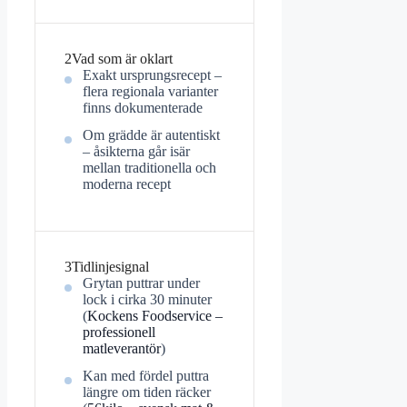
2
Vad som är oklart
Exakt ursprungsrecept –
flera regionala varianter
finns dokumenterade
Om grädde är autentiskt
– åsikterna går isär
mellan traditionella och
moderna recept
3
Tidlinjesignal
Grytan puttrar under
lock i cirka 30 minuter
(
Kockens Foodservice –
professionell
matleverantör
)
Kan med fördel puttra
längre om tiden räcker