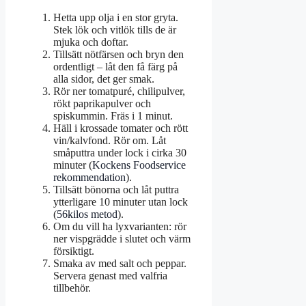
Hetta upp olja i en stor gryta.
Stek lök och vitlök tills de är
mjuka och doftar.
Tillsätt nötfärsen och bryn den
ordentligt – låt den få färg på
alla sidor, det ger smak.
Rör ner tomatpuré, chilipulver,
rökt paprikapulver och
spiskummin. Fräs i 1 minut.
Häll i krossade tomater och rött
vin/kalvfond. Rör om. Låt
småputtra under lock i cirka 30
minuter (
Kockens Foodservice
rekommendation
).
Tillsätt bönorna och låt puttra
ytterligare 10 minuter utan lock
(
56kilos metod
).
Om du vill ha lyxvarianten: rör
ner vispgrädde i slutet och värm
försiktigt.
Smaka av med salt och peppar.
Servera genast med valfria
tillbehör.