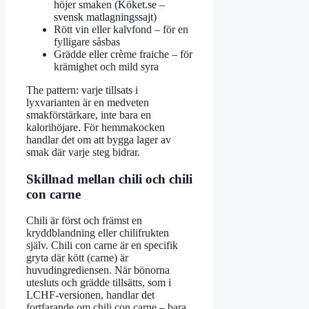
höjer smaken (
Köket.se –
svensk matlagningssajt
)
Rött vin eller kalvfond – för en
fylligare såsbas
Grädde eller crème fraiche – för
krämighet och mild syra
The pattern: varje tillsats i
lyxvarianten är en medveten
smakförstärkare, inte bara en
kalorihöjare. För hemmakocken
handlar det om att bygga lager av
smak där varje steg bidrar.
Skillnad mellan chili och chili
con carne
Chili är först och främst en
kryddblandning eller chilifrukten
själv. Chili con carne är en specifik
gryta där kött (carne) är
huvudingrediensen. När bönorna
utesluts och grädde tillsätts, som i
LCHF-versionen, handlar det
fortfarande om chili con carne – bara