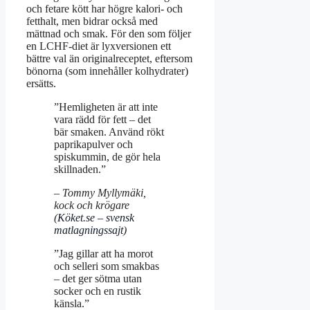
och fetare kött har högre kalori- och
fetthalt, men bidrar också med
mättnad och smak. För den som följer
en LCHF-diet är lyxversionen ett
bättre val än originalreceptet, eftersom
bönorna (som innehåller kolhydrater)
ersätts.
”Hemligheten är att inte
vara rädd för fett – det
bär smaken. Använd rökt
paprikapulver och
spiskummin, de gör hela
skillnaden.”
– Tommy Myllymäki,
kock och krögare
(
Köket.se – svensk
matlagningssajt
)
”Jag gillar att ha morot
och selleri som smakbas
– det ger sötma utan
socker och en rustik
känsla.”