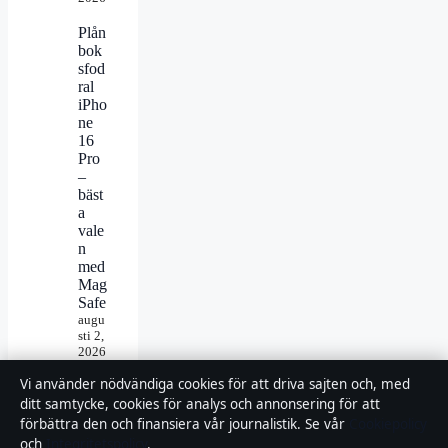
Plån
bok
sfod
ral
iPho
ne
16
Pro
–
bäst
a
vale
n
med
Mag
Safe
augu
sti 2,
2026
Vi använder nödvändiga cookies för att driva sajten och, med
Max
ditt samtycke, cookies för analys och annonsering för att
allm
än
förbättra den och finansiera vår journalistik. Se vår
Cookiepolicy
pens
och
Integritetspolicy
.