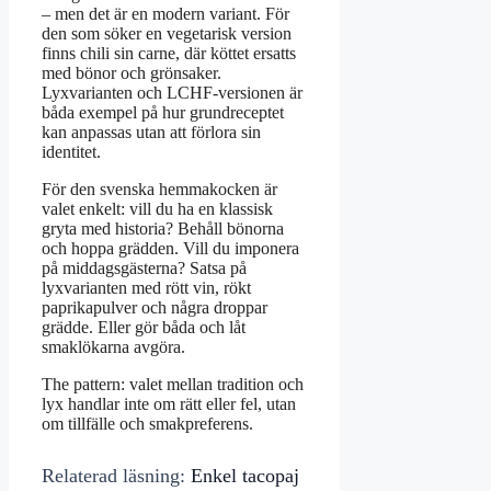
– men det är en modern variant. För
den som söker en vegetarisk version
finns chili sin carne, där köttet ersatts
med bönor och grönsaker.
Lyxvarianten och LCHF-versionen är
båda exempel på hur grundreceptet
kan anpassas utan att förlora sin
identitet.
För den svenska hemmakocken är
valet enkelt: vill du ha en klassisk
gryta med historia? Behåll bönorna
och hoppa grädden. Vill du imponera
på middagsgästerna? Satsa på
lyxvarianten med rött vin, rökt
paprikapulver och några droppar
grädde. Eller gör båda och låt
smaklökarna avgöra.
The pattern: valet mellan tradition och
lyx handlar inte om rätt eller fel, utan
om tillfälle och smakpreferens.
Relaterad läsning:
Enkel tacopaj