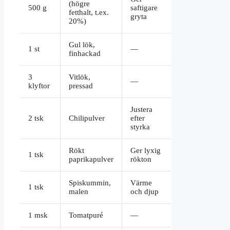
(högre
500 g
saftigare
fetthalt, t.ex.
gryta
20%)
Gul lök,
1 st
—
finhackad
3
Vitlök,
—
klyftor
pressad
Justera
2 tsk
Chilipulver
efter
styrka
Rökt
Ger lyxig
1 tsk
paprikapulver
rökton
Spiskummin,
Värme
1 tsk
malen
och djup
1 msk
Tomatpuré
—