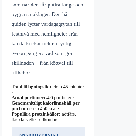
som när den får puttra länge och
bygga smaklager. Den här
guiden lyfter vardagsgrytan till
festnivå med hemligheter från
kända kockar och en tydlig
genomgång av vad som gör
skillnaden – från köttval till
tillbehör.
Total tillagningstid:
cirka 45 minuter
·
Antal portioner:
4-6 portioner ·
Genomsnittligt kaloriinnehåll per
portion:
cirka 450 kcal ·
Populära proteinkällor:
nötfärs,
fläskfärs eller kalkonfärs
SNABBÖVERSIKT