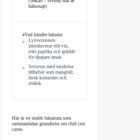
(
56kilo – svensk mat &
hälsosajt
)
4
Vad händer härnäst
Lyxversionen
introducerar rött vin,
rökt paprika och grädde
för djupare smak
Serveras med moderna
tillbehör som mangold,
färsk koriander och
rödlök
Här är en snabb faktaruta som
sammanfattar grunderna om chili con
carne.