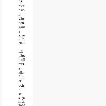
4S
rece
nsio
n –
värt
pen
garn
a
augu
sti 2,
2026
Ett
päro
n till
fars
a –
alla
film
er
och
rolli
sta
augu
sti 2,
2026