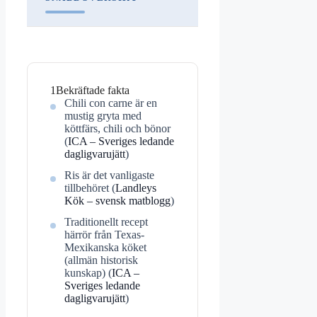
1
Bekräftade fakta
Chili con carne är en
mustig gryta med
köttfärs, chili och bönor
(
ICA – Sveriges ledande
dagligvarujätt
)
Ris är det vanligaste
tillbehöret (
Landleys
Kök – svensk matblogg
)
Traditionellt recept
härrör från Texas-
Mexikanska köket
(allmän historisk
kunskap) (
ICA –
Sveriges ledande
dagligvarujätt
)