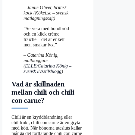
– Jamie Oliver, brittisk
kock (Köket.se – svensk
matlagningssajt)
”Servera med bondbröd
och en klick crème
fraiche – det är enkelt
men smakar lyx.”
– Catarina König,
matbloggare
(
ELLE/Catarina König –
svensk livsstilsblogg
)
Vad är skillnaden
mellan chili och chili
con carne?
Chili är en kryddblandning eller
chilifrukt; chili con carne är en gryta
med kött. När bönorna utesluts kallar
många det fortfarande chili con carne