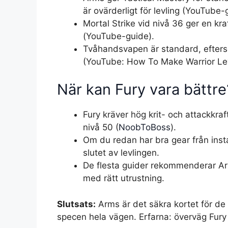
är ovärderligt för levling (YouTube-
Mortal Strike vid nivå 36 ger en kra
(YouTube-guide).
Tvåhandsvapen är standard, efters
(YouTube: How To Make Warrior Le
När kan Fury vara bättre
Fury kräver hög krit- och attackkraf
nivå 50 (
NoobToBoss
).
Om du redan har bra gear från insta
slutet av levlingen.
De flesta guider rekommenderar Arm
med rätt utrustning.
Slutsats:
Arms är det säkra kortet för de 
specen hela vägen. Erfarna: överväg Fury 