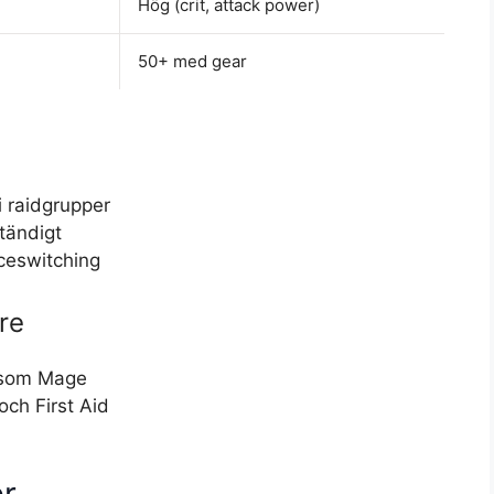
Hög (crit, attack power)
50+ med gear
e
 raidgrupper
ständigt
nceswitching
re
g som Mage
ch First Aid
er