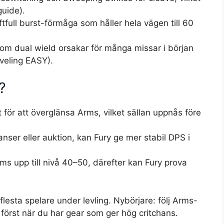
guide).
ftfull burst-förmåga som håller hela vägen till 60
om dual wield orsakar för många missar i början
veling EASY).
?
t för att överglänsa Arms, vilket sällan uppnås före
nser eller auktion, kan Fury ge mer stabil DPS i
s upp till nivå 40–50, därefter kan Fury prova
flesta spelare under levling. Nybörjare: följ Arms-
först när du har gear som ger hög critchans.