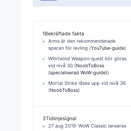
1
Bekräftade fakta
Arms är den rekommenderade
specen för levling (
YouTube-guide
)
Whirlwind Weapon-quest bör göras
vid nivå 30 (
NoobToBoss
(specialiserad WoW-guide)
)
Mortal Strike låses upp vid nivå 36
(
NoobToBoss
)
3
Tidlinjesignal
27 aug 2019: WoW Classic lanseras