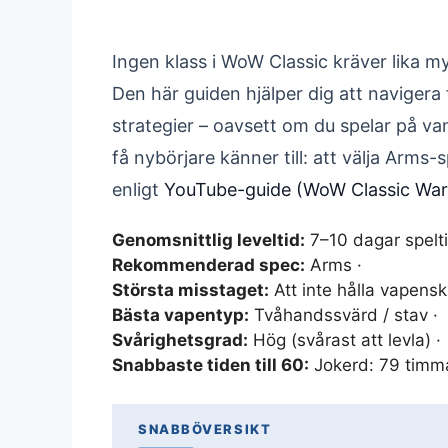
Ingen klass i WoW Classic kräver lika 
Den här guiden hjälper dig att navigera 
strategier – oavsett om du spelar på van
få nybörjare känner till: att välja Arms-
enligt
YouTube-guide (WoW Classic Warr
Genomsnittlig leveltid:
7–10 dagar spelti
Rekommenderad spec:
Arms ·
Största misstaget:
Att inte hålla vapensk
Bästa vapentyp:
Tvåhandssvärd / stav ·
Svårighetsgrad:
Hög (svårast att levla) ·
Snabbaste tiden till 60:
Jokerd: 79 timma
SNABBÖVERSIKT