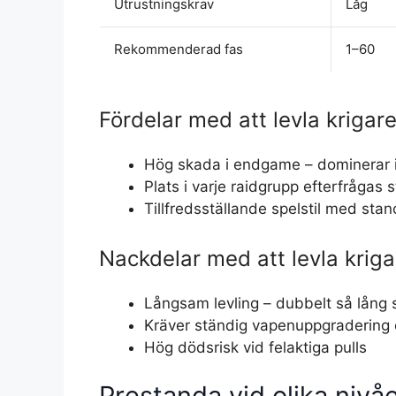
Utrustningskrav
Låg
Rekommenderad fas
1–60
Fördelar med att levla krigar
Hög skada i endgame – dominerar i
Plats i varje raidgrupp efterfrågas 
Tillfredsställande spelstil med sta
Nackdelar med att levla kriga
Långsam levling – dubbelt så lån
Kräver ständig vapenuppgradering o
Hög dödsrisk vid felaktiga pulls
Prestanda vid olika nivå