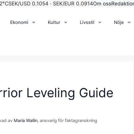
2°C
SEK/USD 0.1054 · SEK/EUR 0.0914
Om oss
Redaktio
Ekonomi
Kultur
Livsstil
Nöje
rior Leveling Guide
kad av
Maria Wallin
, ansvarig för faktagranskning