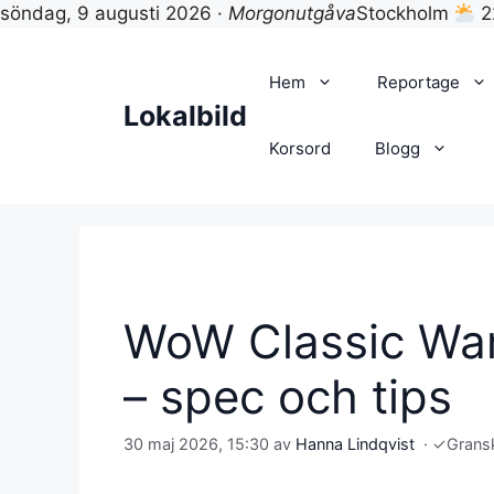
söndag, 9 augusti 2026 ·
Morgonutgåva
Stockholm
2
Hoppa
till
Hem
Reportage
innehåll
Lokalbild
Korsord
Blogg
WoW Classic War
– spec och tips
30 maj 2026, 15:30
av
Hanna Lindqvist
·
✓
Grans