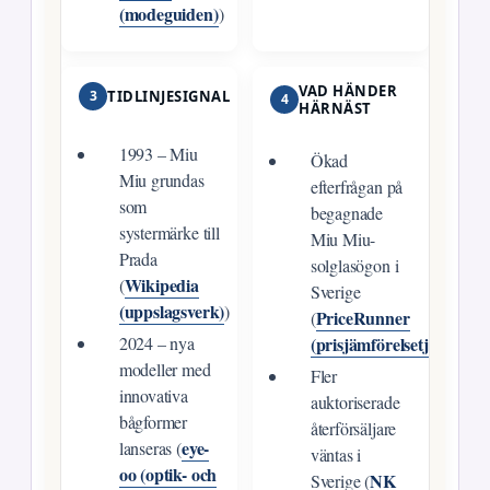
(modeguiden)
)
VAD HÄNDER
3
TIDLINJESIGNAL
4
HÄRNÄST
1993 – Miu
Ökad
Miu grundas
efterfrågan på
som
begagnade
systermärke till
Miu Miu-
Prada
solglasögon i
Wikipedia
(
Sverige
(uppslagsverk)
)
PriceRunner
(
(prisjämförelsetjänst)
2024 – nya
)
modeller med
Fler
innovativa
auktoriserade
bågformer
återförsäljare
eye-
lanseras (
väntas i
oo (optik- och
NK
Sverige (