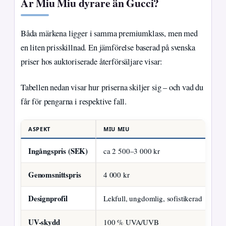
Är Miu Miu dyrare än Gucci?
Båda märkena ligger i samma premiumklass, men med
en liten prisskillnad. En jämförelse baserad på svenska
priser hos auktoriserade återförsäljare visar:
Tabellen nedan visar hur priserna skiljer sig – och vad du
får för pengarna i respektive fall.
ASPEKT
MIU MIU
GU
Ingångspris (SEK)
ca 2 500–3 000 kr
ca
Genomsnittspris
4 000 kr
4 
Designprofil
Lekfull, ungdomlig, sofistikerad
Kl
UV-skydd
100 % UVA/UVB
10