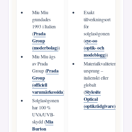
Miu Miu
Exakt
grundades
tillverkningsort
1993 i Italien
för
Prada
(
solglasögonen
Group
eye-oo
(
(moderbolag)
(optik- och
)
modeblogg)
)
Miu Miu ägs
av Prada
Materialkvalitetens
Prada
Group (
ursprung –
Group
italienskt eller
(officiell
globalt
varumärkessida)
Stylesite
)
(
Optical
Solglasögonen
(optikrådgivare)
)
har 100 %
UVA/UVB-
Mia
skydd (
Burton