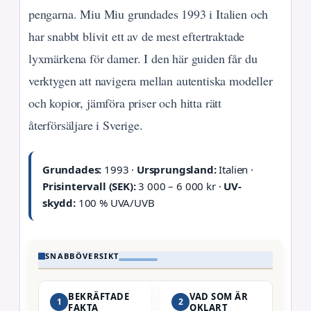
pengarna. Miu Miu grundades 1993 i Italien och
har snabbt blivit ett av de mest eftertraktade
lyxmärkena för damer. I den här guiden får du
verktygen att navigera mellan autentiska modeller
och kopior, jämföra priser och hitta rätt
återförsäljare i Sverige.
Grundades:
1993 ·
Ursprungsland:
Italien ·
Prisintervall (SEK):
3 000 – 6 000 kr ·
UV-
skydd:
100 % UVA/UVB
SNABBÖVERSIKT
BEKRÄFTADE
VAD SOM ÄR
1
2
FAKTA
OKLART