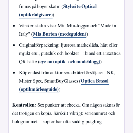
Stylesite Optical
finnas på höger skalm (
(optikrådgivare)
)
Vänster skalm visar Miu Miu-loggan och ”Made in
Mia Burton (modeguiden)
Italy” (
)
Originalförpackning: ljusrosa märkeslåda, hårt eller
mjukt etui, putsduk och booklet – ibland ett Luxottica
eye-oo (optik- och modeblogg)
QR-häfte (
)
Köp endast från auktoriserade återförsäljare – NK,
Optica Bassol
Mister Spex, SmartBuyGlasses (
(optikmärkesguide)
)
Kontrollen:
Sex punkter att checka. Om någon saknas är
det troligen en kopia. Särskilt viktigt: serienumret och
hologrammet – kopior har ofta suddig prägling.