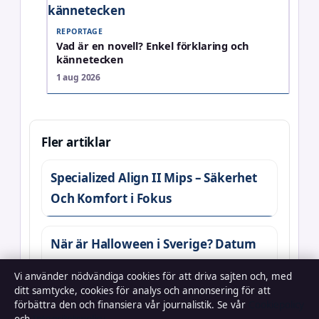
REPORTAGE
Vad är en novell? Enkel förklaring och
kännetecken
1 aug 2026
Fler artiklar
Specialized Align II Mips – Säkerhet
Och Komfort i Fokus
När är Halloween i Sverige? Datum
2026
Vi använder nödvändiga cookies för att driva sajten och, med
ditt samtycke, cookies för analys och annonsering för att
förbättra den och finansiera vår journalistik. Se vår
Cookiepolicy
Be-körkort pris – Jämför Kostnader