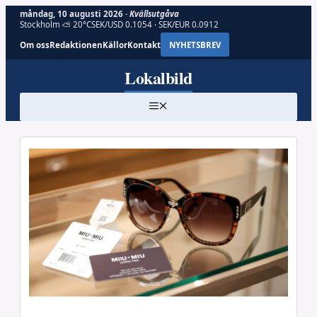
måndag, 10 augusti 2026 ·
Kvällsutgåva
Stockholm ⛅ 20°C
SEK/USD 0.1054 · SEK/EUR 0.0912
Om oss
Redaktionen
Källor
Kontakt
NYHETSBREV
Hoppa
Lokalbild
till
innehåll
MENY