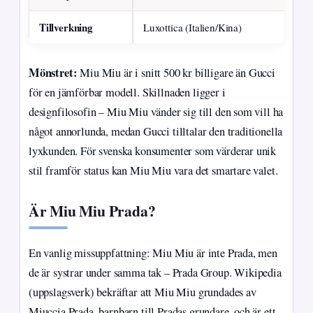
Tillverkning
Luxottica (Italien/Kina)
Lu
Mönstret:
Miu Miu är i snitt 500 kr billigare än Gucci
för en jämförbar modell. Skillnaden ligger i
designfilosofin – Miu Miu vänder sig till den som vill ha
något annorlunda, medan Gucci tilltalar den traditionella
lyxkunden. För svenska konsumenter som värderar unik
stil framför status kan Miu Miu vara det smartare valet.
Är Miu Miu Prada?
En vanlig missuppfattning: Miu Miu är inte Prada, men
de är systrar under samma tak – Prada Group. Wikipedia
(uppslagsverk) bekräftar att Miu Miu grundades av
Miuccia Prada, barnbarn till Pradas grundare, och är ett