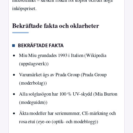
medvetenhet – särskilt risken för kopior och det höga
inköpspriset.
Bekräftade fakta och oklarheter
BEKRÄFTADE FAKTA
Miu Miu grundades 1993 i Italien (Wikipedia
(uppslagsverk))
Varumärket ägs av Prada Group (Prada Group
(moderbolag))
Alla solglasögon har 100 % UV-skydd (Mia Burton
(modeguiden))
Äkta modeller har serienummer, CE-märkning och
rosa etui (eye-oo (optik- och modeblogg))