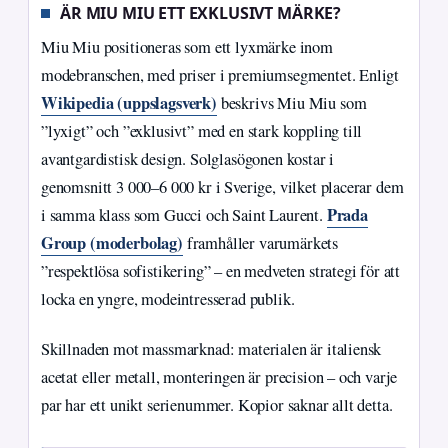
ÄR MIU MIU ETT EXKLUSIVT MÄRKE?
Miu Miu positioneras som ett lyxmärke inom
modebranschen, med priser i premiumsegmentet. Enligt
Wikipedia (uppslagsverk)
beskrivs Miu Miu som
”lyxigt” och ”exklusivt” med en stark koppling till
avantgardistisk design. Solglasögonen kostar i
genomsnitt 3 000–6 000 kr i Sverige, vilket placerar dem
Prada
i samma klass som Gucci och Saint Laurent.
Group (moderbolag)
framhåller varumärkets
”respektlösa sofistikering” – en medveten strategi för att
locka en yngre, modeintresserad publik.
Skillnaden mot massmarknad: materialen är italiensk
acetat eller metall, monteringen är precision – och varje
par har ett unikt serienummer. Kopior saknar allt detta.