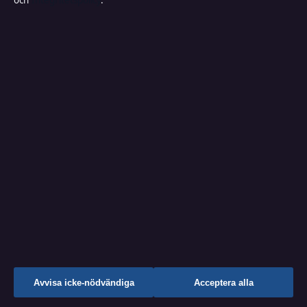
och
Integritetspolicy
.
Och Kurspaket
Hur många hekto är ett kilo? –
Omvandling och exempel
Girl in the Basement stream – se
filmen online
Hanna Lindqvist
REDAKTIONSCHEF
Hanna Lindqvist leder kulturredaktionen och den
↑
Avvisa icke-nödvändiga
Acceptera alla
dagliga bevakningen på Lokalbild.