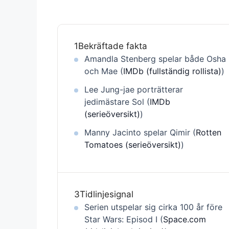
1
Bekräftade fakta
Amandla Stenberg spelar både Osha
och Mae (
IMDb (fullständig rollista)
)
Lee Jung-jae porträtterar
jedimästare Sol (
IMDb
(serieöversikt)
)
Manny Jacinto spelar Qimir (
Rotten
Tomatoes (serieöversikt)
)
3
Tidlinjesignal
Serien utspelar sig cirka 100 år före
Star Wars: Episod I (
Space.com