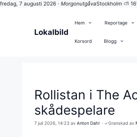
fredag, 7 augusti 2026 ·
Morgonutgåva
Stockholm ⛅ 16
Hoppa
till
Hem
Reportage
innehåll
Lokalbild
Korsord
Blogg
Rollistan i The Ac
skådespelare
7 juli 2026, 14:23
av
Anton Dahl
·
✓
Granskad av