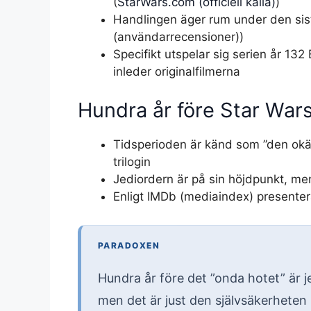
(
StarWars.com (officiell källa)
)
Handlingen äger rum under den sis
(användarrecensioner))
Specifikt utspelar sig serien år 132
inleder originalfilmerna
Hundra år före Star Wars
Tidsperioden är känd som ”den okä
trilogin
Jediordern är på sin höjdpunkt, men
Enligt IMDb (mediaindex) presenterad
PARADOXEN
Hundra år före det ”onda hotet” är j
men det är just den självsäkerheten 