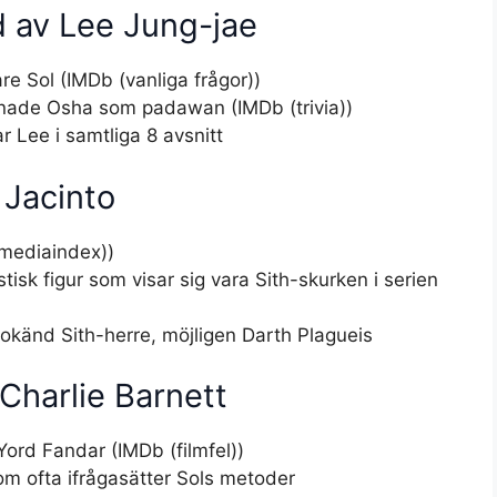
d av Lee Jung-jae
re Sol (IMDb (vanliga frågor))
änade Osha som padawan (IMDb (trivia))
r Lee i samtliga 8 avsnitt
 Jacinto
(mediaindex))
sk figur som visar sig vara Sith-skurken i serien
n okänd Sith-herre, möjligen Darth Plagueis
Charlie Barnett
Yord Fandar (IMDb (filmfel))
om ofta ifrågasätter Sols metoder