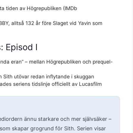
ta tiden av Högrepubliken (IMDb
 BBY, alltså 132 år före Slaget vid Yavin som
: Episod I
nda eran” – mellan Högrepubliken och prequel-
 Sith utövar redan inflytande i skuggan
es seriens tidslinje officiellt av Lucasfilm
ediordern ännu starkare och mer självsäker –
som skapar grogrund för Sith. Serien visar