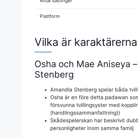
Antal säsonger
Plattform
Vilka är karaktärerna
Osha och Mae Aniseya –
Stenberg
Amandla Stenberg spelar båda tvil
Osha är en före detta padawan so
försvunna tvillingsyster med kopplin
(handlingssammanfattning))
Skådespelerskan har beskrivit dubbe
personligheter inom samma familj