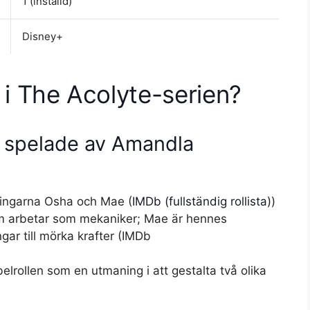
1 (inställd)
Disney+
 i The Acolyte-serien?
 spelade av Amandla
lingarna Osha och Mae (
IMDb (fullständig rollista)
)
m arbetar som mekaniker; Mae är hennes
gar till mörka krafter (IMDb
lrollen som en utmaning i att gestalta två olika