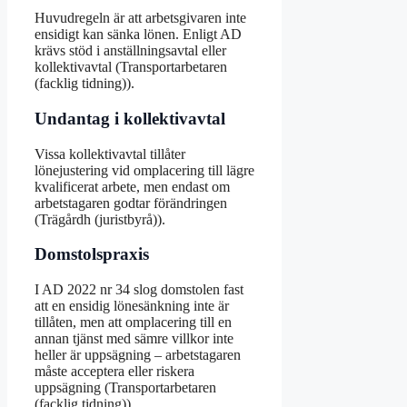
Huvudregeln är att arbetsgivaren inte
ensidigt kan sänka lönen. Enligt AD
krävs stöd i anställningsavtal eller
kollektivavtal (Transportarbetaren
(facklig tidning)).
Undantag i kollektivavtal
Vissa kollektivavtal tillåter
lönejustering vid omplacering till lägre
kvalificerat arbete, men endast om
arbetstagaren godtar förändringen
(Trägårdh (juristbyrå)).
Domstolspraxis
I AD 2022 nr 34 slog domstolen fast
att en ensidig lönesänkning inte är
tillåten, men att omplacering till en
annan tjänst med sämre villkor inte
heller är uppsägning – arbetstagaren
måste acceptera eller riskera
uppsägning (Transportarbetaren
(facklig tidning)).