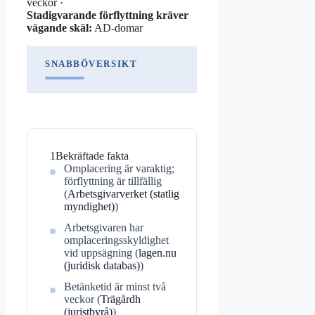
veckor ·
Stadigvarande förflyttning kräver
vägande skäl:
AD-domar
SNABBÖVERSIKT
1
Bekräftade fakta
Omplacering är varaktig;
förflyttning är tillfällig
(
Arbetsgivarverket (statlig
myndighet)
)
Arbetsgivaren har
omplaceringsskyldighet
vid uppsägning (
lagen.nu
(juridisk databas)
)
Betänketid är minst två
veckor (
Trägårdh
(juristbyrå)
)