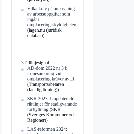
Vilka krav på anpassning
av arbetsuppgifter som
ingår i
omplaceringsskyldigheten
(
lagen.nu (juridisk
databas)
)
3
Tidlinjesignal
AD-dom 2022 nr 34:
Lönesänkning vid
omplacering kräver avtal
(
Transportarbetaren
(facklig tidning)
)
SKR 2023: Uppdaterade
riktlinjer för stadigvarande
förflyttning (
SKR
(Sveriges Kommuner och
Regioner)
)
LAS-reformen 2024: