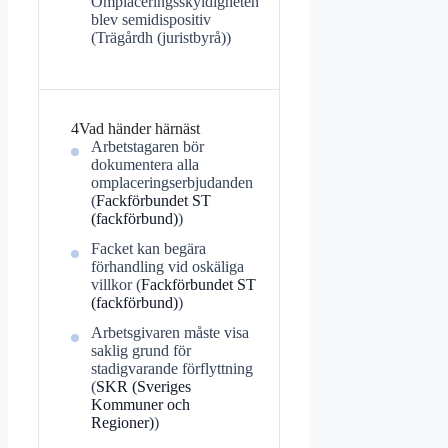
Omplaceringsskyldigheten
blev semidispositiv
(Trägårdh (juristbyrå))
4
Vad händer härnäst
Arbetstagaren bör
dokumentera alla
omplaceringserbjudanden
(
Fackförbundet ST
(fackförbund)
)
Facket kan begära
förhandling vid oskäliga
villkor (
Fackförbundet ST
(fackförbund)
)
Arbetsgivaren måste visa
saklig grund för
stadigvarande förflyttning
(
SKR (Sveriges
Kommuner och
Regioner)
)