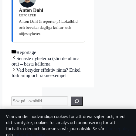
Anton Dahl
REPORTER
Anton Dahl är reporter på Lokalbild
och bevakar dagliga kultur- och
nöjesnyheter.
Kategorier
Reportage
Senaste nyheterna (stiri de ultima
ora) – bästa källorna
Vad betyder effektiv ränta? Enkel
förklaring och räkneexempel
Sök
Vi använder nödvändiga cookies för att driva sajten och, med
ditt samtycke, cookies för analys och annonsering för att
förbättra den och finansiera vår journalistik. Se vår
Cookiepolicy
Giro
och
Integritetspolicy
.