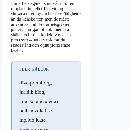
För arbetstagaren som står inför en
omplacering eller förflyttning är
slutsatsen tydlig: du har fler rättigheter
än du kanske tror, men de måste
användas i tid. För arbetsgivaren
gäller att noggrant dokumentera
skälen och följa kollektivavtalets
processer – annars riskerar du
skadestånd och ogiltigförklarade
beslut.
FLER KÄLLOR
diva-portal.org
,
juridik.blog
,
arbetsdomstolen.se
,
belleadvokat.se
,
lup.lub.lu.se
,
sorenoman.se
,