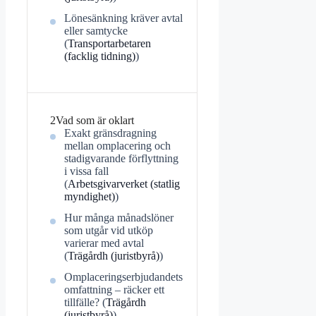
Lönesänkning kräver avtal
eller samtycke
(
Transportarbetaren
(facklig tidning)
)
2
Vad som är oklart
Exakt gränsdragning
mellan omplacering och
stadigvarande förflyttning
i vissa fall
(
Arbetsgivarverket (statlig
myndighet)
)
Hur många månadslöner
som utgår vid utköp
varierar med avtal
(
Trägårdh (juristbyrå)
)
Omplaceringserbjudandets
omfattning – räcker ett
tillfälle? (
Trägårdh
(juristbyrå)
)