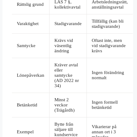
LAS 7 §,
Arbetsledningsrätt,
Rättslig grund
kollektivavtal
anställningsavtal
Tillfällig (kan bli
Varaktighet
Stadigvarande
stadigvarande)
Krävs vid
Oftast inte, men
Samtycke
väsentlig
vid stadigvarande
ändring
krävs
Kräver avtal
eller
Ingen förändring
Lönepåverkan
samtycke
normalt
(AD 2022 nr
34)
Minst 2
Ingen formell
Betänketid
veckor
betänketid
(Trägårdh)
Bytte från
Vikarierar på
säljare till
Exempel
annan ort i 3
kundservice