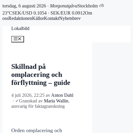
torsdag, 6 augusti 2026 ·
Morgonutgåva
Stockholm ⛅
23°C
SEK/USD 0.1054 · SEK/EUR 0.0912
Om
oss
Redaktionen
Källor
Kontakt
Nyhetsbrev
Hoppa
Lokalbild
till
innehåll
Meny
Skillnad på
omplacering och
förflyttning – guide
4 juli 2026, 22:25
av
Anton Dahl
·
✓
Granskad av
Maria Wallin
,
ansvarig för faktagranskning
Orden omplacering och