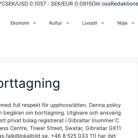
°C
SEK/USD 0.1057 · SEK/EUR 0.0915
Om oss
Redaktion
Ekonomi
Kultur
Livsstil
Nöje
orttagning
r med full respekt för upphovsrätten. Denna policy
och begäran om borttagning. Utgivare och ansvarig
tt privat bolag registrerat i Gibraltar (nummer C
ss Centre, Tower Street, Swatar, Gibraltar GX11
s.falk@lokalbild.se, +46 8 525 033 11) har det