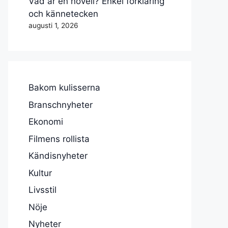
Vad är en novell? Enkel förklaring
och kännetecken
augusti 1, 2026
Bakom kulisserna
Branschnyheter
Ekonomi
Filmens rollista
Kändisnyheter
Kultur
Livsstil
Nöje
Nyheter