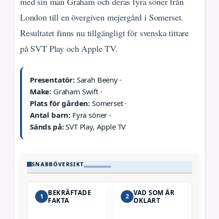
med sin man Graham och deras fyra söner från
London till en övergiven mejergård i Somerset.
Resultatet finns nu tillgängligt för svenska tittare
på SVT Play och Apple TV.
Presentatör:
Sarah Beeny ·
Make:
Graham Swift ·
Plats för gården:
Somerset ·
Antal barn:
Fyra söner ·
Sänds på:
SVT Play, Apple TV
SNABBÖVERSIKT
BEKRÄFTADE
VAD SOM ÄR
1
2
FAKTA
OKLART