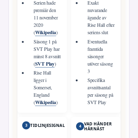
Serien hade
Exakt
premiär den
nuvarande
11 november
ägande av
2020
Rise Hall efter
Wikipedia
(
)
seriens slut
Säsong 1 på
Eventuella
SVT Play har
framtida
minst 8 avsnitt
säsonger
SVT Play
(
)
utöver säsong
3
Rise Hall
ligger i
Specifika
Somerset,
avsnittsantal
England
per säsong på
Wikipedia
(
)
SVT Play
VAD HÄNDER
3
TIDLINJESIGNAL
4
HÄRNÄST