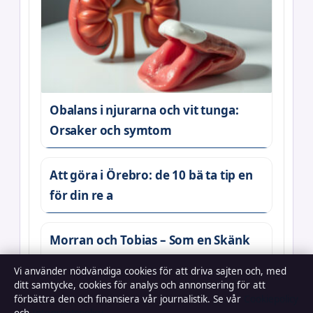
Obalans i njurarna och vit tunga:
Orsaker och symtom
Att göra i Örebro: de 10 bä ta tip en
för din re a
Morran och Tobias – Som en Skänk
från Ovan – Streaming, rollista och
Vi använder nödvändiga cookies för att driva sajten och, med
fakta
ditt samtycke, cookies för analys och annonsering för att
förbättra den och finansiera vår journalistik. Se vår
Cookiepolicy