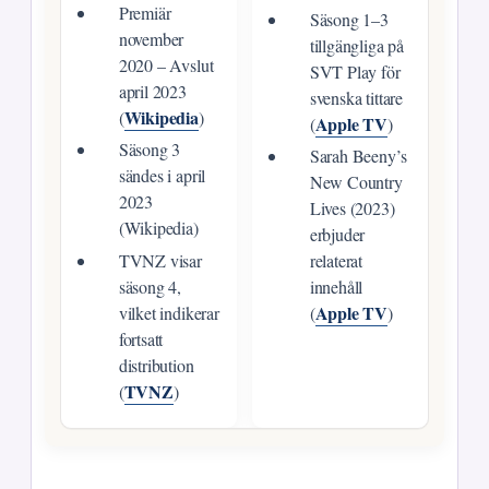
Premiär
Säsong 1–3
november
tillgängliga på
2020 – Avslut
SVT Play för
april 2023
svenska tittare
Wikipedia
(
)
Apple TV
(
)
Säsong 3
Sarah Beeny’s
sändes i april
New Country
2023
Lives (2023)
(Wikipedia)
erbjuder
TVNZ visar
relaterat
säsong 4,
innehåll
Apple TV
vilket indikerar
(
)
fortsatt
distribution
TVNZ
(
)