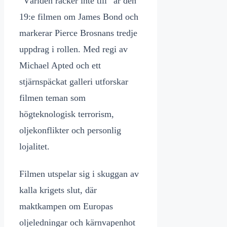
”Världen räcker inte till” är den
19:e filmen om James Bond och
markerar Pierce Brosnans tredje
uppdrag i rollen. Med regi av
Michael Apted och ett
stjärnspäckat galleri utforskar
filmen teman som
högteknologisk terrorism,
oljekonflikter och personlig
lojalitet.
Filmen utspelar sig i skuggan av
kalla krigets slut, där
maktkampen om Europas
oljeledningar och kärnvapenhot