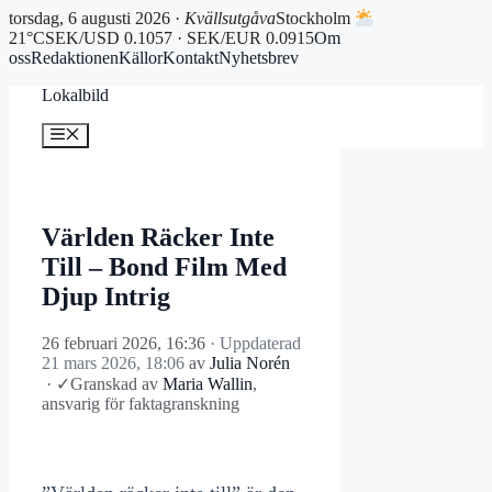
torsdag, 6 augusti 2026 ·
Kvällsutgåva
Stockholm
21°C
SEK/USD 0.1057 · SEK/EUR 0.0915
Om
oss
Redaktionen
Källor
Kontakt
Nyhetsbrev
Hoppa
Lokalbild
till
innehåll
Meny
Världen Räcker Inte
Till – Bond Film Med
Djup Intrig
26 februari 2026, 16:36
· Uppdaterad
21 mars 2026, 18:06
av
Julia Norén
·
✓
Granskad av
Maria Wallin
,
ansvarig för faktagranskning