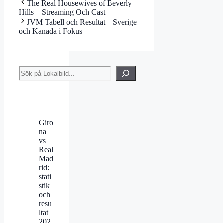
The Real Housewives of Beverly
Hills – Streaming Och Cast
JVM Tabell och Resultat – Sverige
och Kanada i Fokus
Sök
Giro
na
vs
Real
Mad
rid:
stati
stik
och
resu
ltat
202