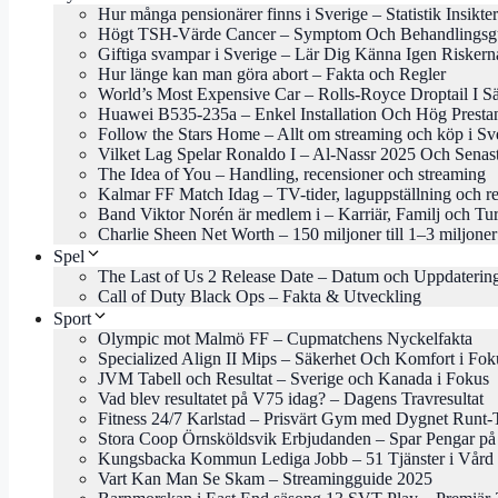
Hur många pensionärer finns i Sverige – Statistik Insikter
Högt TSH-Värde Cancer – Symptom Och Behandlingsg
Giftiga svampar i Sverige – Lär Dig Känna Igen Riskern
Hur länge kan man göra abort – Fakta och Regler
World’s Most Expensive Car – Rolls-Royce Droptail I Sä
Huawei B535-235a – Enkel Installation Och Hög Presta
Follow the Stars Home – Allt om streaming och köp i Sv
Vilket Lag Spelar Ronaldo I – Al-Nassr 2025 Och Senas
The Idea of You – Handling, recensioner och streaming
Kalmar FF Match Idag – TV-tider, laguppställning och re
Band Viktor Norén är medlem i – Karriär, Familj och Tu
Charlie Sheen Net Worth – 150 miljoner till 1–3 miljoner
Spel
The Last of Us 2 Release Date – Datum och Uppdaterin
Call of Duty Black Ops – Fakta & Utveckling
Sport
Olympic mot Malmö FF – Cupmatchens Nyckelfakta
Specialized Align II Mips – Säkerhet Och Komfort i Fok
JVM Tabell och Resultat – Sverige och Kanada i Fokus
Vad blev resultatet på V75 idag? – Dagens Travresultat
Fitness 24/7 Karlstad – Prisvärt Gym med Dygnet Runt-
Stora Coop Örnsköldsvik Erbjudanden – Spar Pengar på
Kungsbacka Kommun Lediga Jobb – 51 Tjänster i Vård 
Vart Kan Man Se Skam – Streamingguide 2025