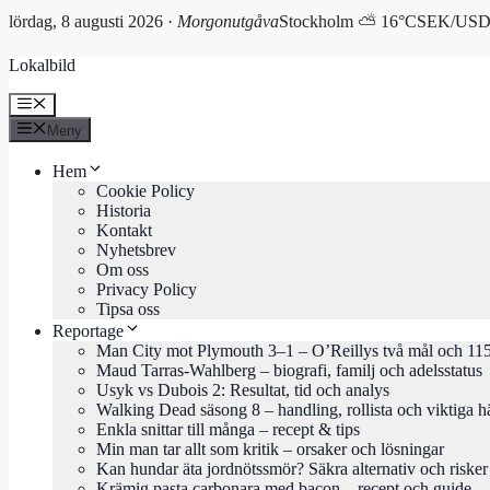
lördag, 8 augusti 2026 ·
Morgonutgåva
Stockholm ⛅ 16°C
SEK/USD 
Hoppa
Lokalbild
till
innehåll
Meny
Meny
Hem
Cookie Policy
Historia
Kontakt
Nyhetsbrev
Om oss
Privacy Policy
Tipsa oss
Reportage
Man City mot Plymouth 3–1 – O’Reillys två mål och 115
Maud Tarras-Wahlberg – biografi, familj och adelsstatus
Usyk vs Dubois 2: Resultat, tid och analys
Walking Dead säsong 8 – handling, rollista och viktiga h
Enkla snittar till många – recept & tips
Min man tar allt som kritik – orsaker och lösningar
Kan hundar äta jordnötssmör? Säkra alternativ och risker
Krämig pasta carbonara med bacon – recept och guide