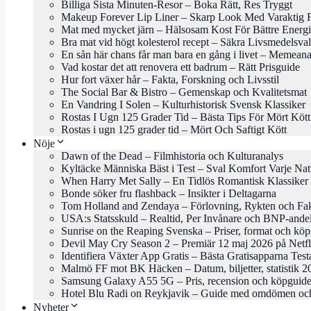
Billiga Sista Minuten-Resor – Boka Rätt, Res Tryggt
Makeup Forever Lip Liner – Skarp Look Med Varaktig 
Mat med mycket järn – Hälsosam Kost För Bättre Energi
Bra mat vid högt kolesterol recept – Säkra Livsmedelsval
En sån här chans får man bara en gång i livet – Memeana
Vad kostar det att renovera ett badrum – Rätt Prisguide
Hur fort växer hår – Fakta, Forskning och Livsstil
The Social Bar & Bistro – Gemenskap och Kvalitetsmat
En Vandring I Solen – Kulturhistorisk Svensk Klassiker
Rostas I Ugn 125 Grader Tid – Bästa Tips För Mört Kött
Rostas i ugn 125 grader tid – Mört Och Saftigt Kött
Nöje
Dawn of the Dead – Filmhistoria och Kulturanalys
Kyltäcke Människa Bäst i Test – Sval Komfort Varje Nat
When Harry Met Sally – En Tidlös Romantisk Klassiker
Bonde söker fru flashback – Insikter i Deltagarna
Tom Holland and Zendaya – Förlovning, Rykten och Fa
USA:s Statsskuld – Realtid, Per Invånare och BNP-ande
Sunrise on the Reaping Svenska – Priser, format och köp
Devil May Cry Season 2 – Premiär 12 maj 2026 på Netfl
Identifiera Växter App Gratis – Bästa Gratisapparna Tes
Malmö FF mot BK Häcken – Datum, biljetter, statistik 2
Samsung Galaxy A55 5G – Pris, recension och köpguid
Hotel Blu Radi on Reykjavik – Guide med omdömen och
Nyheter