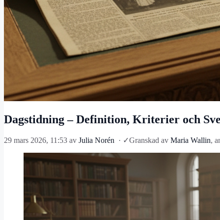
Dagstidning – Definition, Kriterier och Sv
29 mars 2026, 11:53
av
Julia Norén
·
✓
Granskad av
Maria Wallin
, a