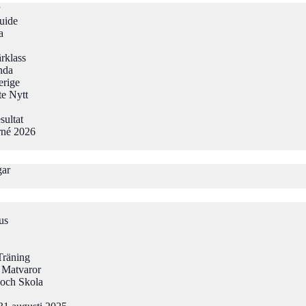
uide
a
rklass
nda
erige
te Nytt
sultat
rné 2026
gar
us
Träning
 Matvaror
och Skola