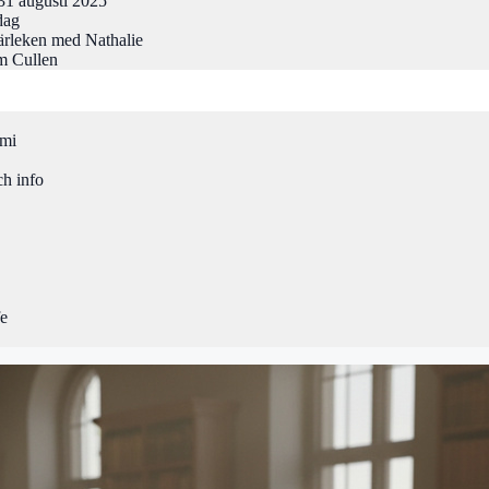
31 augusti 2025
dag
rleken med Nathalie
m Cullen
omi
ch info
fe