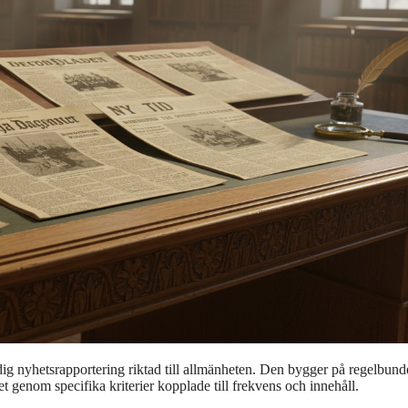
idig nyhetsrapportering riktad till allmänheten. Den bygger på regelbun
t genom specifika kriterier kopplade till frekvens och innehåll.