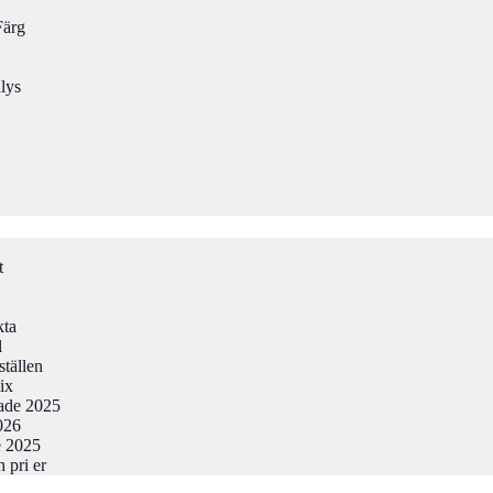
Färg
lys
t
kta
l
ställen
ix
tade 2025
026
e 2025
 pri er