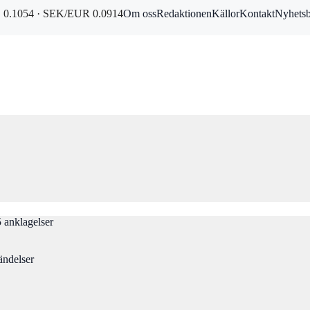
0.1054 · SEK/EUR 0.0914
Om oss
Redaktionen
Källor
Kontakt
Nyhets
 anklagelser
ändelser