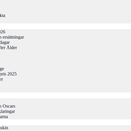
kta
026
 ersättningar
odagar
ter Ålder
gge
pris 2025
er
h Oscars
laringar
larna
askin