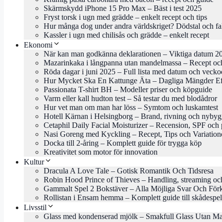
Skärmskydd iPhone 15 Pro Max – Bäst i test 2025
Fryst torsk i ugn med grädde – enkelt recept och tips
Hur många dog under andra världskriget? Dödstal och fa
Kassler i ugn med chilisås och grädde – enkelt recept
Ekonomi
När kan man godkänna deklarationen – Viktiga datum 2
Mazarinkaka i långpanna utan mandelmassa – Recept och
Röda dagar i juni 2025 – Full lista med datum och veck
Hur Mycket Ska En Kattunge Äta – Dagliga Mängder Ef
Passionata T-shirt BH – Modeller priser och köpguide
Varm eller kall hudton test – Så testar du med blodådror
Hur vet man om man har löss – Symtom och luskamtest
Hotell Kärnan i Helsingborg – Brand, rivning och nyby
Cetaphil Daily Facial Moisturizer – Recension, SPF och 
Nasi Goreng med Kyckling – Recept, Tips och Variation
Docka till 2-åring – Komplett guide för trygga köp
Kreativitet som motor för innovation
Kultur
Dracula A Love Tale – Gotisk Romantik Och Tidsresa
Robin Hood Prince of Thieves – Handling, streaming oc
Gammalt Spel 2 Bokstäver – Alla Möjliga Svar Och Förk
Rollistan i Ensam hemma – Komplett guide till skådespe
Livsstil
Glass med kondenserad mjölk – Smakfull Glass Utan M