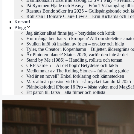
Barnmorskan i East End säsong 13 SVT Play – Premiär 
På Rymmen Hjalle och Heavy – Från TV-framgång till i
Rasmus Bonde söker fru 2025 – Gullspångsbonde och kä
Rollistan i Domare Claire Lewis – Erin Richards och To
Korsord
Blogg
Jag tänker alltså finns jag – betydelse och kritik
Hur många ben har vi i kroppen? Allt om skelettets anat
Svullen knöl på insidan av foten – orsaker och hjälp
Tyler, the Creator i Köpenhamn – Biljetter, åldersgräns o
Är Pluto en planet? Status 2026, varför den inte är det
Stand by Me (1986) – Handling, rollista och teman.
CRP-värde 5 – Är det högt? Betydelse och fakta
Medlemmar av The Rolling Stones – fullständig guide
Vad är en novell? Enkel förklaring och kännetecken
Max allmän pension vid 65 – så mycket kan du få 2025
Plånboksfodral iPhone 16 Pro – bästa valen med MagSa
Ett päron till farsa – alla filmer och rollista