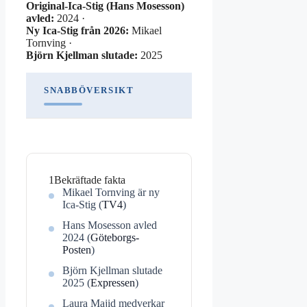
Original-Ica-Stig (Hans Mosesson)
avled:
2024 ·
Ny Ica-Stig från 2026:
Mikael
Tornving ·
Björn Kjellman slutade:
2025
SNABBÖVERSIKT
1
Bekräftade fakta
Mikael Tornving är ny
Ica-Stig (
TV4
)
Hans Mosesson avled
2024 (
Göteborgs-
Posten
)
Björn Kjellman slutade
2025 (
Expressen
)
Laura Majid medverkar