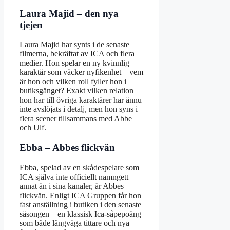
Laura Majid – den nya
tjejen
Laura Majid har synts i de senaste
filmerna, bekräftat av ICA och flera
medier. Hon spelar en ny kvinnlig
karaktär som väcker nyfikenhet – vem
är hon och vilken roll fyller hon i
butiksgänget? Exakt vilken relation
hon har till övriga karaktärer har ännu
inte avslöjats i detalj, men hon syns i
flera scener tillsammans med Abbe
och Ulf.
Ebba – Abbes flickvän
Ebba, spelad av en skådespelare som
ICA själva inte officiellt namngett
annat än i sina kanaler, är Abbes
flickvän. Enligt ICA Gruppen får hon
fast anställning i butiken i den senaste
säsongen – en klassisk Ica-såpepoäng
som både långväga tittare och nya