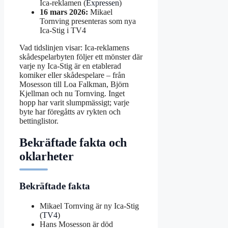
Ica-reklamen (
Expressen
)
16 mars 2026:
Mikael
Tornving presenteras som nya
Ica-Stig i TV4
Vad tidslinjen visar: Ica-reklamens
skådespelarbyten följer ett mönster där
varje ny Ica-Stig är en etablerad
komiker eller skådespelare – från
Mosesson till Loa Falkman, Björn
Kjellman och nu Tornving. Inget
hopp har varit slumpmässigt; varje
byte har föregåtts av rykten och
bettinglistor.
Bekräftade fakta och
oklarheter
Bekräftade fakta
Mikael Tornving är ny Ica-Stig
(
TV4
)
Hans Mosesson är död