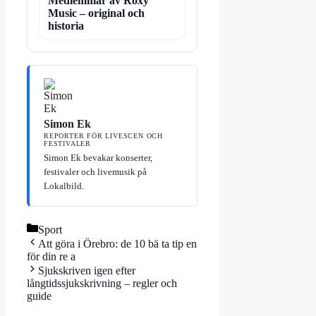
Medlemmar av Roxy
Music – original och
historia
Simon Ek
REPORTER FÖR LIVESCEN OCH
FESTIVALER
Simon Ek bevakar konserter,
festivaler och livemusik på
Lokalbild.
Kategorier
Sport
Att göra i Örebro: de 10 bä ta tip en
för din re a
Sjukskriven igen efter
långtidssjukskrivning – regler och
guide