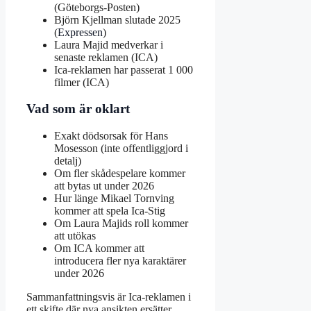
(Göteborgs-Posten)
Björn Kjellman slutade 2025
(
Expressen
)
Laura Majid medverkar i
senaste reklamen (ICA)
Ica-reklamen har passerat 1 000
filmer (ICA)
Vad som är oklart
Exakt dödsorsak för Hans
Mosesson (inte offentliggjord i
detalj)
Om fler skådespelare kommer
att bytas ut under 2026
Hur länge Mikael Tornving
kommer att spela Ica-Stig
Om Laura Majids roll kommer
att utökas
Om ICA kommer att
introducera fler nya karaktärer
under 2026
Sammanfattningsvis är Ica-reklamen i
ett skifte där nya ansikten ersätter