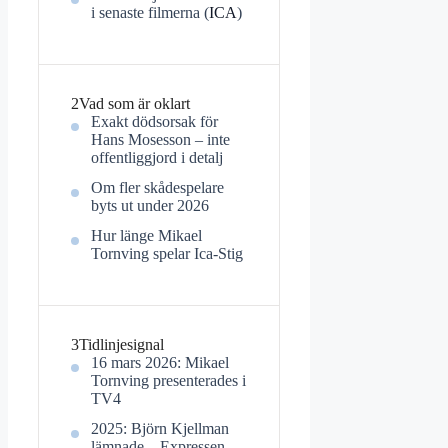
i senaste filmerna (
ICA
)
2
Vad som är oklart
Exakt dödsorsak för
Hans Mosesson – inte
offentliggjord i detalj
Om fler skådespelare
byts ut under 2026
Hur länge Mikael
Tornving spelar Ica-Stig
3
Tidlinjesignal
16 mars 2026: Mikael
Tornving presenterades i
TV4
2025: Björn Kjellman
lämnade – Expressen