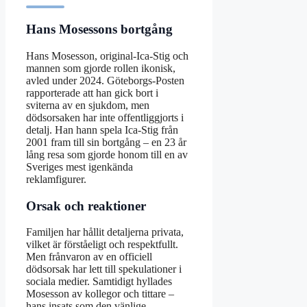
Hans Mosessons bortgång
Hans Mosesson, original-Ica-Stig och
mannen som gjorde rollen ikonisk,
avled under 2024. Göteborgs-Posten
rapporterade att han gick bort i
sviterna av en sjukdom, men
dödsorsaken har inte offentliggjorts i
detalj. Han hann spela Ica-Stig från
2001 fram till sin bortgång – en 23 år
lång resa som gjorde honom till en av
Sveriges mest igenkända
reklamfigurer.
Orsak och reaktioner
Familjen har hållit detaljerna privata,
vilket är förståeligt och respektfullt.
Men frånvaron av en officiell
dödsorsak har lett till spekulationer i
sociala medier. Samtidigt hyllades
Mosesson av kollegor och tittare –
hans insats som den vänlige