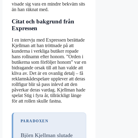
visade sig vara en mindre bekväm sits
än han räknat med.
Citat och bakgrund från
Expressen
I en intervju med Expressen berättade
Kjellman att han tröttnade på att
kunderna i verkliga butiker ropade
hans rollnamn efter honom. ”Orden i
butikerna som förföljer honom” var en
bidragande orsak till att han valde att
kliva av. Det är en ovanlig detalj – få
reklamskådespelare upplever att deras
rollfigur blir så pass inlevd att den
påverkar deras vardag. Kjellman hade
spelat Stig i fyra år, tillräckligt länge
för att rollen skulle fastna.
PARADOXEN
Björn Kjellman slutade