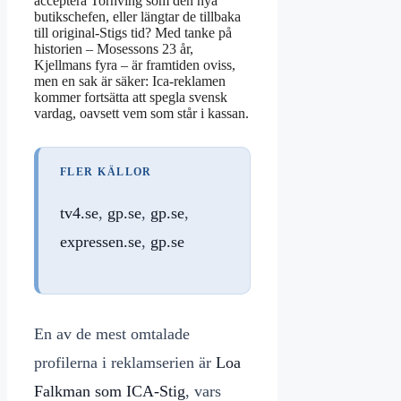
acceptera Tornving som den nya
butikschefen, eller längtar de tillbaka
till original-Stigs tid? Med tanke på
historien – Mosessons 23 år,
Kjellmans fyra – är framtiden oviss,
men en sak är säker: Ica-reklamen
kommer fortsätta att spegla svensk
vardag, oavsett vem som står i kassan.
FLER KÄLLOR
tv4.se
,
gp.se
,
gp.se
,
expressen.se
,
gp.se
En av de mest omtalade
profilerna i reklamserien är
Loa
Falkman som ICA-Stig
, vars