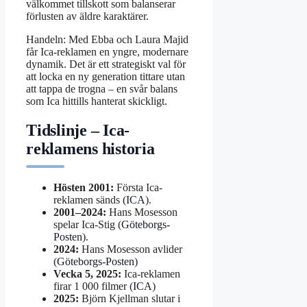
välkommet tillskott som balanserar
förlusten av äldre karaktärer.
Handeln: Med Ebba och Laura Majid
får Ica-reklamen en yngre, modernare
dynamik. Det är ett strategiskt val för
att locka en ny generation tittare utan
att tappa de trogna – en svår balans
som Ica hittills hanterat skickligt.
Tidslinje – Ica-
reklamens historia
Hösten 2001:
Första Ica-
reklamen sänds (
ICA
).
2001–2024:
Hans Mosesson
spelar Ica-Stig (
Göteborgs-
Posten
).
2024:
Hans Mosesson avlider
(
Göteborgs-Posten
)
Vecka 5, 2025:
Ica-reklamen
firar 1 000 filmer (
ICA
)
2025:
Björn Kjellman slutar i