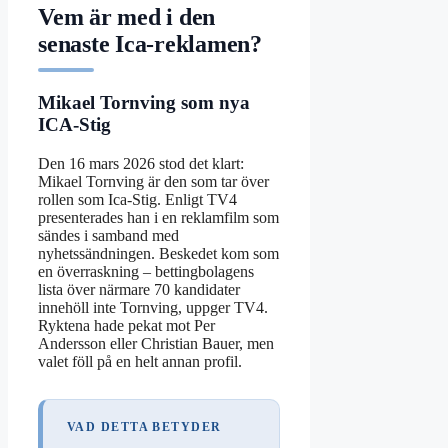
Vem är med i den
senaste Ica-reklamen?
Mikael Tornving som nya
ICA-Stig
Den 16 mars 2026 stod det klart:
Mikael Tornving är den som tar över
rollen som Ica-Stig. Enligt TV4
presenterades han i en reklamfilm som
sändes i samband med
nyhetssändningen. Beskedet kom som
en överraskning – bettingbolagens
lista över närmare 70 kandidater
innehöll inte Tornving, uppger TV4.
Ryktena hade pekat mot Per
Andersson eller Christian Bauer, men
valet föll på en helt annan profil.
VAD DETTA BETYDER