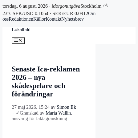
torsdag, 6 augusti 2026 ·
Morgonutgåva
Stockholm ⛅
23°C
SEK/USD 0.1054 · SEK/EUR 0.0912
Om
oss
Redaktionen
Källor
Kontakt
Nyhetsbrev
Hoppa
Lokalbild
till
innehåll
Meny
Senaste Ica-reklamen
2026 – nya
skådespelare och
förändringar
27 maj 2026, 15:24
av
Simon Ek
·
✓
Granskad av
Maria Wallin
,
ansvarig för faktagranskning